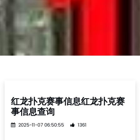
红龙扑克赛事信息红龙扑克赛
事信息查询
2025-11-07 06:50:55
1361