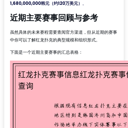
1,680,000,000韩元（约120万美元）
。
近期主要赛事回顾与参考
虽然具体的未来赛程需要查阅官方渠道，但从近期的赛事
中你可以了解红龙扑克的典型规模和组织形式。
下面是一个近期主要赛事的汇总表格：