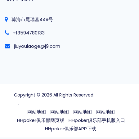
琼海市尾瑞墓449号
+13594780133
jiuyoulaoge@j9.com
Copyright © 2026 All Rights Reserved
HHpoker俱乐
部
.
网站地图
网站地图
网站地图
网站地图
HHpoker俱乐部网页版
HHpoker俱乐部手机版入口
HHpoker俱乐部APP下载