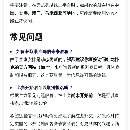
需要注意，在尝试登录线上平台时，如果你的所在地在
中
国、香港、澳门、马来西亚
等地区，可能需要使用VPN才
能正常访问。
常见问题
如何获取最准确的未来赛程？
由于赛事安排是动态更新的，
强烈建议你直接访问红龙扑
克的官方网站（如
**）来查询最新的系列赛日程、具体赛
制和报名细节。这是获取第一手信息最可靠的途径。
比赛开始后可以取消报名吗？
根据官方常见问题解答，在比赛
尚未开始前
，你是可以直
接点击“取消报名”的。
希望这些信息能帮助你更好地了解红龙扑克。如果你对特
定类型的比赛（如豪客赛或赏金赛）有更具体的兴趣，我