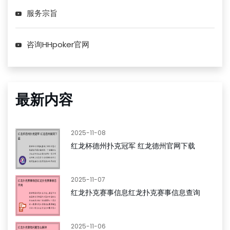
服务宗旨
咨询HHpoker官网
最新内容
2025-11-08
红龙杯德州扑克冠军 红龙德州官网下载
2025-11-07
红龙扑克赛事信息红龙扑克赛事信息查询
2025-11-06