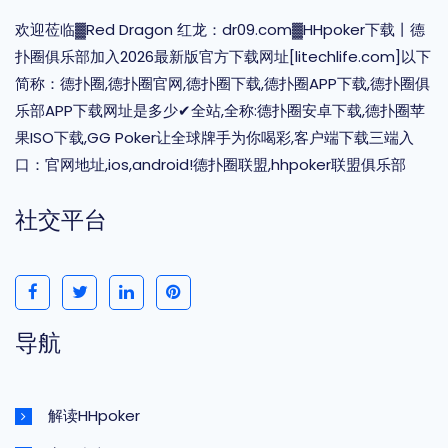
欢迎莅临▓Red Dragon 红龙：dr09.com▓HHpoker下载丨德
扑圈俱乐部加入2026最新版官方下载网址[litechlife.com]以下
简称：德扑圈,德扑圈官网,德扑圈下载,德扑圈APP下载,德扑圈俱
乐部APP下载网址是多少✔全站,全称:德扑圈安卓下载,德扑圈苹
果ISO下载,GG Poker让全球牌手为你喝彩,客户端下载三端入
口：官网地址,ios,android!德扑圈联盟,hhpoker联盟俱乐部
社交平台
导航
解读HHpoker